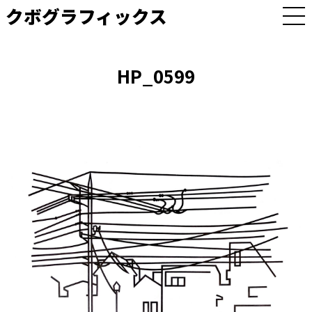
クボグラフィックス
M
E
N
U
HP_0599