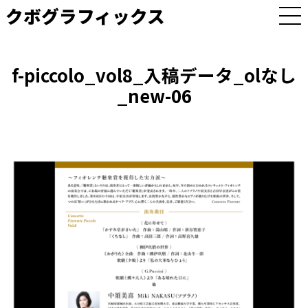
クボグラフィックス
M
E
N
U
f-piccolo_vol8_入稿データ_olなし
_new-06