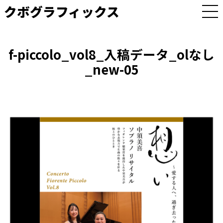
クボグラフィックス
M
E
N
U
f-piccolo_vol8_入稿データ_olなし
_new-05