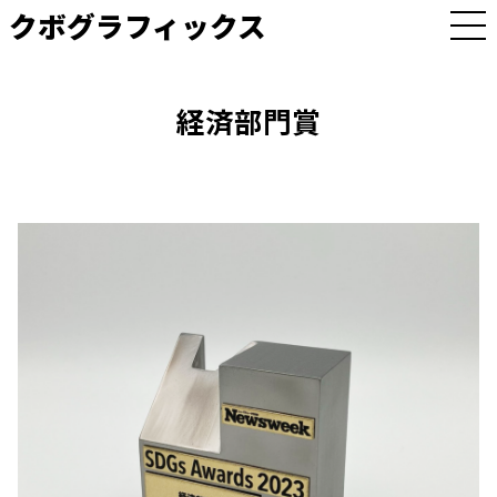
クボグラフィックス
M
E
N
U
経済部門賞