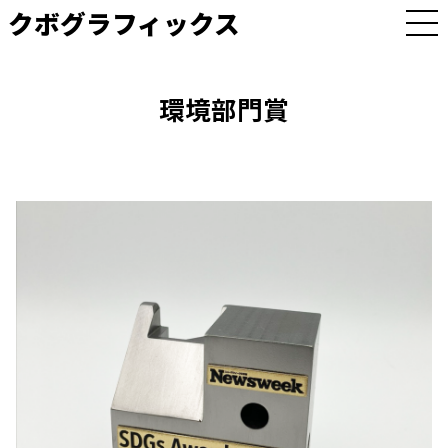
クボグラフィックス
M
E
N
U
環境部門賞