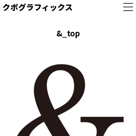
クボグラフィックス
M
E
N
U
&_top