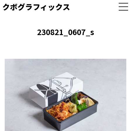
クボグラフィックス
M
E
N
U
230821_0607_s