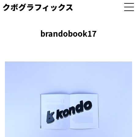
クボグラフィックス
M
E
N
U
brandobook17