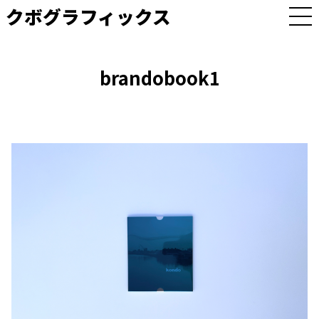
クボグラフィックス
M
E
N
U
brandobook1