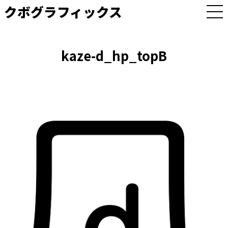
クボグラフィックス
M
E
N
U
kaze-d_hp_topB