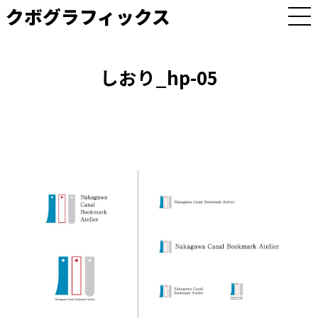
クボグラフィックス
M
E
N
U
しおり_hp-05