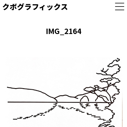
クボグラフィックス
M
E
N
U
IMG_2164