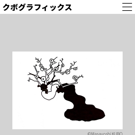
クボグラフィックス
M
E
N
U