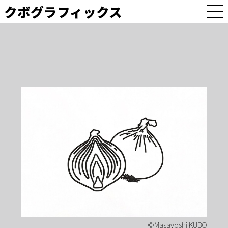
クボグラフィックス
M
E
N
U