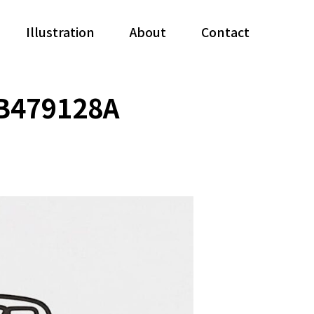
Illustration
About
Contact
B479128A